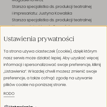
Starsza specjalistka ds. produkcji teatralnej
i impresariatu: Justyna Kowalska
Starsza specjalistka ds. produkcji teatralnej
i impresariatu: Magda Raczyńska
Specjalistka ds. produkcji teatralnej: Karolina
Ustawienia prywatności
Borzymowska
Główna specjalistka ds. produkcji teatralnej
Ta strona używa ciasteczek (cookie), dzięki którym
i edukacji: Katarzyna Szumlas
nasz serwis może działać lepiej. Aby uzyskać więcej
Specjalistka ds. produkcji teatralnej i edukacji:
informacji i spersonalizow­a­ć swoje preferencje, kliknij
Aneta Penkala
„Ustawienia”. W każdej chwili możesz zmienić swoje
Wydział finansowo-księgowy
preferencje, a także cofnąć zgodę na używanie
Główna księgowa: Małgorzata Murawska
plików cookie na poniższej stronie.
Wydział płac
RODO
Główny specjalista ds. płac: Renata Zdrajkowska
Dział administracyjno-gospodarczy
Kierownik działu administracyjno-