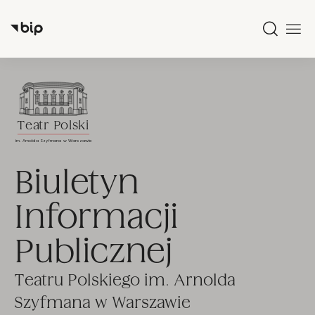
SKIP_TO_MAIN_MENU
SKIP_TO
Wyszukiw
Men
Przejdź
na
Teatr Polski
stronę
im. Arnolda Szyfmana w Warszawie
główną
Biuletyn
Informacji
Publicznej
Teatru Polskiego im. Arnolda
Szyfmana w Warszawie