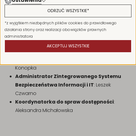
Ustawienia
gospodarczego: Izabela Mrówczyńska-Janiuk
ODRZUĆ WSZYSTKIE
*
Główny specjalista ds. inwestycji
*
z wyjątkiem niezbędnych plików cookies do prawidłowego
i remontów
: Małgorzata Bartoszewska
działania strony oraz realizacji obowiązków prawnych
Główny specjalista ds. zamówień
administratora
publicznych
: Sławomira Pakuła
AKCEPTUJ WSZYSTKIE
Główny inżynier
: Leszek Włodarkiewicz
Inspektor ochrony danych
: Magdalena
Konopka
Administrator Zintegrowanego Systemu
Bezpieczeństwa Informacji i IT
: Leszek
Czwarno
Koordynatorka do spraw dostępności
:
Aleksandra Michałowska