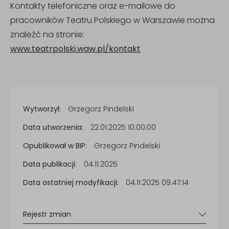
Kontakty telefoniczne oraz e-mailowe do
pracowników Teatru Polskiego w Warszawie można
znaleźć na stronie:
www.teatrpolski.waw.pl/kontakt
Informacje
Wytworzył:
Grzegorz Pindelski
o
Data utworzenia:
22.01.2025 10:00:00
publikacji
Opublikował w BIP:
Grzegorz Pindelski
dokumentu
Data publikacji:
04.11.2025
Data ostatniej modyfikacji:
04.11.2025 09:47:14
Rejestr zmian