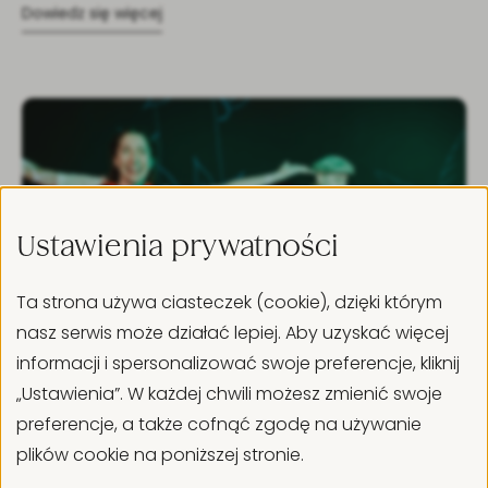
Dowiedz się więcej
Ustawienia prywatności
Ta strona używa ciasteczek (cookie), dzięki którym
nasz serwis może działać lepiej. Aby uzyskać więcej
informacji i spersonalizow­a­ć swoje preferencje, kliknij
„Ustawienia”. W każdej chwili możesz zmienić swoje
Karolcia
preferencje, a także cofnąć zgodę na używanie
plików cookie na poniższej stronie.
TEATR POLSKI DZIECIOM